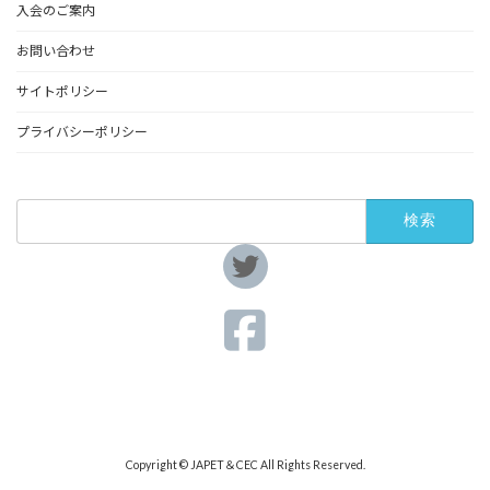
入会のご案内
お問い合わせ
サイトポリシー
プライバシーポリシー
検
索:
ア
イ
コ
ン
リ
ア
ン
イ
ク
コ
ン
リ
ア
ン
イ
ク
コ
ン
リ
ン
ク
Copyright © JAPET＆CEC All Rights Reserved.