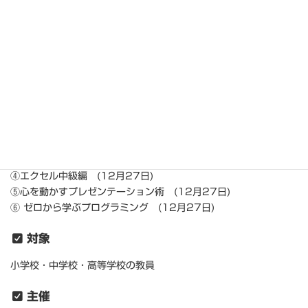
2021年12月26日(日) ～ 27日(月)
会場
（広島）大分情報専門学校
内容
①ワード＆エクセル初級編 (12月26日)
②はじめてのオンライン授業 (12月26日)
③動画編集入門 (12月26日)
④エクセル中級編 (12月27日)
⑤心を動かすプレゼンテーション術 (12月27日)
⑥ ゼロから学ぶプログラミング (12月27日)
対象
小学校・中学校・高等学校の教員
主催