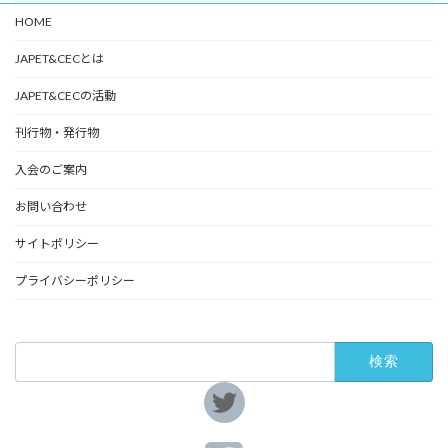
HOME
JAPET&CECとは
JAPET&CECの活動
刊行物・発行物
入会のご案内
お問い合わせ
サイトポリシー
プライバシーポリシー
検
索:
ア
イ
コ
ン
リ
ア
ン