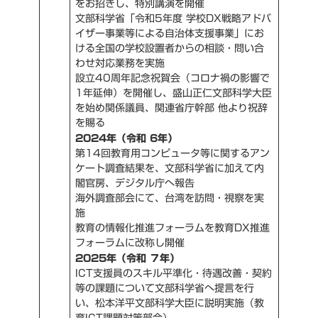
をお招きし、特別講演を開催
文部科学省「令和5年度 学校DX戦略アドバ
イザー事業等による自治体支援事業」にお
ける全国の学校設置者からの相談・問い合
わせ対応業務を実施
設立40周年記念祝賀会（コロナ禍の影響で
1年延伸）を開催し、盛山正仁文部科学大臣
を始め関係議員、関連省庁幹部 他より祝辞
を賜る
2024年（令和 6年）
第14回教育用コンピュータ等に関するアン
ケート調査結果を、文部科学省に加えて内
閣官房、デジタル庁へ報告
海外調査部会にて、台湾を訪問・視察を実
施
教育の情報化推進フォーラムを教育DX推進
フォーラムに改称し開催
2025年（令和 ７年）
ICT支援員のスキル平準化・待遇改善・契約
等の課題について文部科学省へ提言を行
い、松本洋平文部科学大臣に説明実施（教