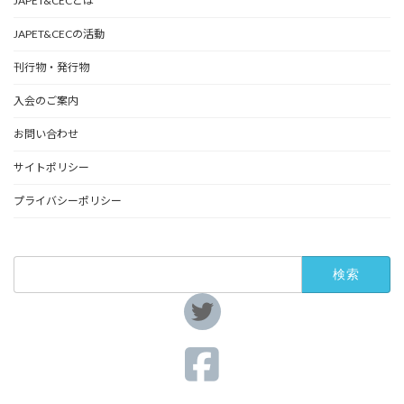
JAPET&CECとは
JAPET&CECの活動
刊行物・発行物
入会のご案内
お問い合わせ
サイトポリシー
プライバシーポリシー
検
索:
ア
イ
コ
ン
リ
ア
ン
イ
ク
コ
ン
リ
ア