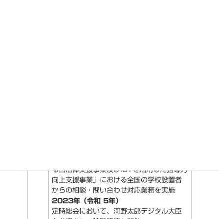
本教育工学会会長(JSET)、前日本教育工学
協会会長(JAET)）が就任
名誉会長に赤堀 侃司が就任
情報教育対応教員研修全国セミナーのオン
ライン対応を開始
2021年（令和 3年）
第二回／第三回「GIGAスクール官民意見交
換会」を主催
ホームページ刷新及びSNS（Facebook、
Twitter）での情報発信を開始
2022年（令和 4年）
事務所を移転（赤坂から虎ノ門へ）
海外調査部会にて、初のオンラインによる
フィンランド訪問・視察を実施
文部科学省「GIGAスクールにおける学びの
充実事業（ICT活用教育アドバイザー等によ
る自治体支援事業及びICTを活用した指導力
向上支援事業」における全国の学校設置者
からの相談・問い合わせ対応業務を実施
2023年（令和 5年）
定時総会において、河野太郎デジタル大臣