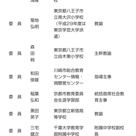
清隆
校
東京都八王子市
立南大沢小学校
菊地
委 員
（平成29年度は
教諭
弘明
東京学芸大学派
遣）
森
東京都八王子市
委 員
田
主幹教諭
立由木東小学校
純
川崎市総合教育
和田
委 員
センター情報・
指導主事
俊雄
視聴覚センター
稲葉
京都市教育委員
統括首席社会教
委 員
弘和
会生涯学習部
育主事
黒田
東京都立新宿高
委 員
教諭
英子
等学校
三宅
千葉大学教育学
附属中学校副校
委 員
健次
部附属中学校
長