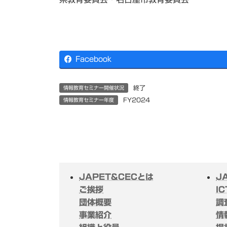
Facebook
終了
情報教育セミナー開催状況
FY2024
情報教育セミナー年度
JAPET&CECとは
J
ご挨拶
I
団体概要
調
事業紹介
情