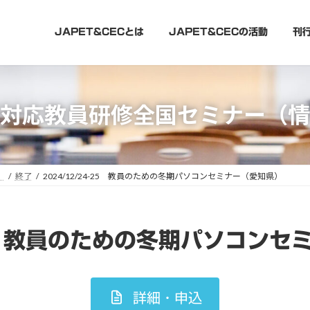
JAPET&CECとは
JAPET&CECの活動
刊
対応教員研修全国セミナー（情
）
終了
2024/12/24-25 教員のための冬期パソコンセミナー（愛知県）
25 教員のための冬期パソコンセ
詳細・申込