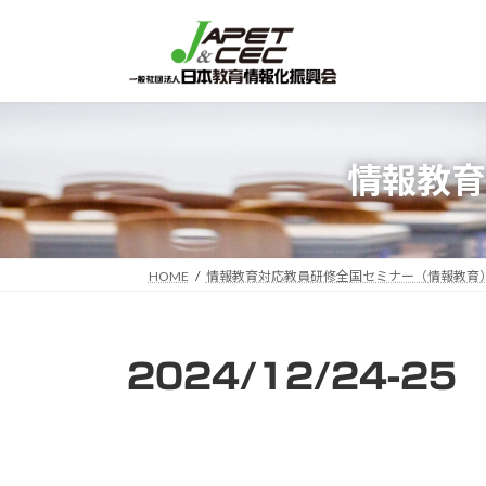
コ
ナ
ン
ビ
テ
ゲ
ン
ー
ツ
シ
へ
ョ
情報教育
ス
ン
キ
に
ッ
移
プ
動
HOME
情報教育対応教員研修全国セミナー（情報教育
2024/12/24-