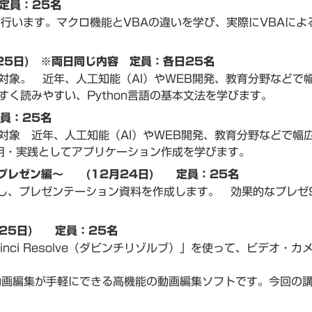
 定員：25名
を行います。マクロ機能とVBAの違いを学び、実際にVBAに
・25日) ※両日同じ内容 定員：各日25名
象。 近年、人工知能（AI）やWEB開発、教育分野などで幅
く読みやすい、Python言語の基本文法を学びます。
定員：25名
象 近年、人工知能（AI）やWEB開発、教育分野などで幅広
応用・実践としてアプリケーション作成を学びます。
能・プレゼン編～ (12月24日) 定員：25名
を学習し、プレゼンテーション資料を作成します。 効果的なプレ
25日) 定員：25名
nci Resolve（ダビンチリゾルブ）」を使って、ビデオ
ロ級の動画編集が手軽にできる高機能の動画編集ソフトです。今回の講座で