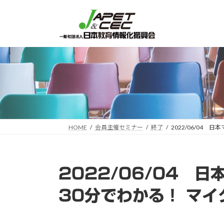
コ
ナ
ン
ビ
テ
ゲ
ン
ー
ツ
シ
へ
ョ
ス
ン
キ
に
ッ
移
プ
動
HOME
会員主催セミナー
終了
2022/06/0
2022/06/04 
30分でわかる！ マ