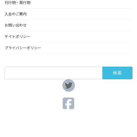
刊行物・発行物
入会のご案内
お問い合わせ
サイトポリシー
プライバシーポリシー
検
索:
ア
イ
コ
ン
リ
ア
ン
イ
ク
コ
ン
リ
ア
ン
イ
ク
コ
ン
リ
ン