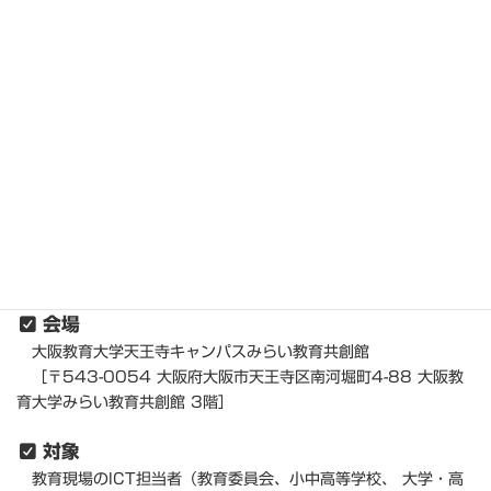
お申込み・お問い合わせはこちら
日時
セミナー
8
1
2025年
月
日（金） 13:00～16:45（予定）
8
2
2025年
月
日（土） 13:00～16:50（予定）
展示ブース
8
1
2025年
月
日（金） 12:00～17:20（予定）
8
2
2025年
月
日（土） 12:00～17:20（予定）
会場
大阪教育大学天王寺キャンパスみらい教育共創館
［〒543-0054 大阪府大阪市天王寺区南河堀町4-88 大阪教
育大学みらい教育共創館 3階］
対象
教育現場のICT担当者（教育委員会、小中高等学校、 大学・高