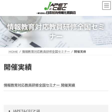
コ
ナ
ン
ビ
テ
ゲ
ン
ー
ツ
シ
情報教育対応教員研修全国セミ
へ
ョ
ス
ン
ナー
キ
に
ッ
移
プ
動
HOME
情報教育対応教員研修全国セミナー
開催実績
開催実績
情報教育対応教員研修全国セミナー 開催実績
JAPET&CECとは