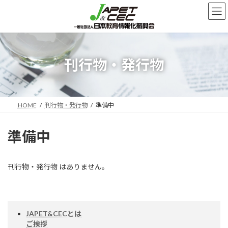
コ
ナ
ン
ビ
テ
ゲ
ン
ー
ツ
シ
へ
ョ
刊行物・発行物
ス
ン
キ
に
ッ
移
プ
動
HOME
刊行物・発行物
準備中
準備中
刊行物・発行物 はありません。
JAPET&CECとは
ご挨拶