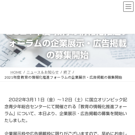
コ
ナ
ン
ビ
テ
ゲ
ン
ー
ツ
シ
2021年度 教育の情報化推進フ
へ
ョ
ス
ン
ォーラムの企業展示・広告掲載
キ
に
ッ
移
の募集開始
プ
動
HOME
ニュース＆お知らせ
終了
2021年度 教育の情報化推進フォーラムの企業展示・広告掲載の募集開始
2022年3月11日（金）～12日（土）に国立オリンピック記
念青少年総合センターにて開催される「教育の情報化推進フォー
ラム」について、本日より、企業展示・広告掲載の募集を開始い
たしました。
企業展示枠や広告掲載枠に限りがございますので、早めにお申し