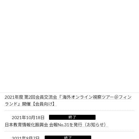
2021年11月17日
2021年度 教育の情報化推進フォーラムの企業展示・広告掲載の募
集開始
2021年11月17日
終了
ICT夢コンテストの受賞事例が決定！
2021年11月12日
終了
JAPET&CECの会員一覧の更新（お知らせ）
2021年11月8日
終了
第7回 関西教育ICT展 出展社の募集開始
2021年10月22日
終了
2021年度 第2回会員交流会『 海外オンライン視察ツアー＠フィン
ランド』開催【会員向け】
2021年10月18日
終了
日本教育情報化振興会 会報No.31を発行（お知らせ）
2021年9月7日
終了