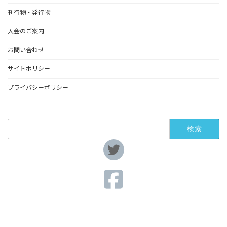
刊行物・発行物
入会のご案内
お問い合わせ
サイトポリシー
プライバシーポリシー
検
索:
ア
イ
コ
ン
リ
ア
ン
イ
ク
コ
ン
リ
ア
ン
イ
ク
コ
ン
リ