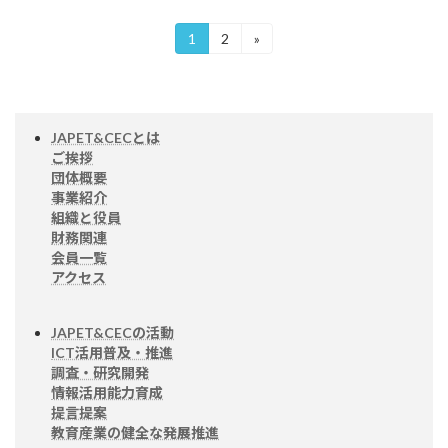
投
1
2
»
固
固
定
定
稿
ペ
ペ
ー
ー
の
ジ
ジ
ペ
JAPET&CECとは
ご挨拶
ー
団体概要
事業紹介
ジ
組織と役員
送
財務関連
会員一覧
り
アクセス
JAPET&CECの活動
ICT活用普及・推進
調査・研究開発
情報活用能力育成
提言提案
教育産業の健全な発展推進