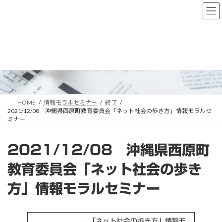
コ
ナ
ン
ビ
テ
ゲ
ン
ー
ツ
シ
へ
ョ
情報モラルセミナー
ス
ン
キ
に
ッ
移
プ
動
HOME
情報モラルセミナー
終了
2021/12/08 沖縄県西原町教育委員会「ネット社会の歩き方」情報モラルセ
ミナー
2021/12/08 沖縄県西原町
教育委員会「ネット社会の歩き
方」情報モラルセミナー
「ネット社会の歩き方」情報モ