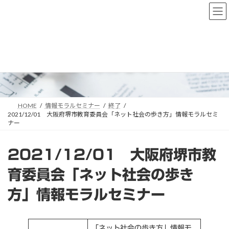
コ
ナ
ン
ビ
テ
ゲ
ン
ー
ツ
シ
へ
ョ
情報モラルセミナー
ス
ン
キ
に
ッ
移
プ
動
HOME
情報モラルセミナー
終了
2021/12/01 大阪府堺市教育委員会「ネット社会の歩き方」情報モラルセミ
ナー
2021/12/01 大阪府堺市教
育委員会「ネット社会の歩き
方」情報モラルセミナー
「ネット社会の歩き方」情報モ