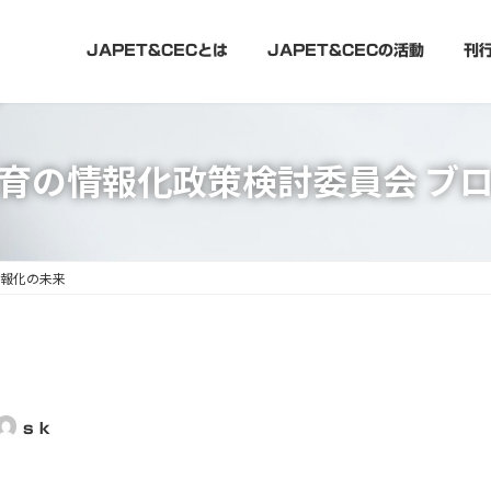
JAPET&CECとは
JAPET&CECの活動
刊
育の情報化政策検討委員会 ブ
報化の未来
s k