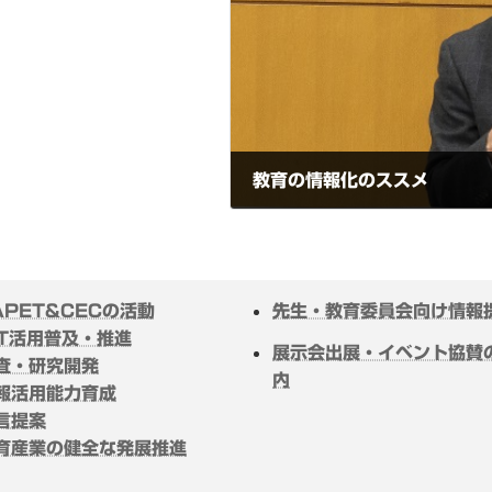
教育の情報化のススメ
2022年4月20日
APET&CECの活動
先生・教育委員会向け情報
CT活用普及・推進
展示会出展・イベント協賛
査・研究開発
内
報活用能力育成
言提案
育産業の健全な発展推進