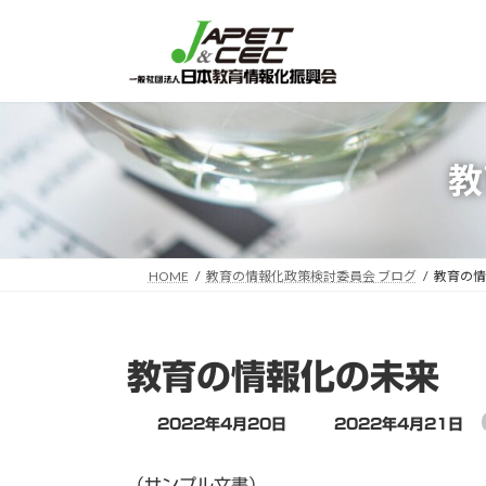
コ
ナ
ン
ビ
テ
ゲ
ン
ー
ツ
シ
へ
ョ
教
ス
ン
キ
に
ッ
移
プ
動
HOME
教育の情報化政策検討委員会 ブログ
教育の情
教育の情報化の未来
最
2022年4月20日
2022年4月21日
終
更
（サンプル文書）