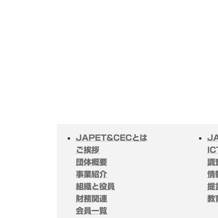
JAPET&CECとは
J
ご挨拶
I
団体概要
調
事業紹介
情
組織と役員
提
財務関連
教
会員一覧