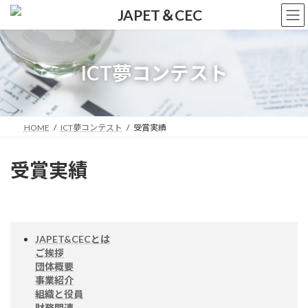
コ
ナ
ン
ビ
テ
ゲ
ン
ー
ツ
シ
ICT夢コンテスト
へ
ョ
ス
ン
キ
に
ッ
移
HOME
ICT夢コンテスト
受賞実績
プ
動
受賞実績
JAPET&CECとは
ご挨拶
団体概要
事業紹介
組織と役員
財務関連