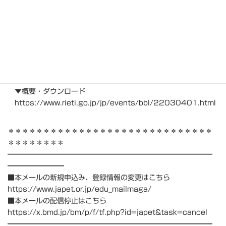
元経済産業省商務情報政策局長）
合田 哲雄（内閣府科学技術・イノベーション推進事務
局審議官）
池田 陽子（RIETIコンサルティングフェロー /
内閣官房デジタル市場競争本部事務局 参事官補佐）
［主 催］独立行政法人 経済産業研究所（RIETI）
▼概要・ダウンロード
https://www.rieti.go.jp/jp/events/bbl/22030401.html
＊＊＊＊＊＊＊＊＊＊＊＊＊＊＊＊＊＊＊＊＊＊＊＊＊＊＊＊＊
＊＊＊＊＊＊＊＊
━━━━━━━━━━━━━━━━━━━━━━━━━━━━━
━━━━━━━━
■本メールの新規申込み、登録情報の変更はこちら
https://www.japet.or.jp/edu_mailmaga/
■本メールの配信停止はこちら
https://x.bmd.jp/bm/p/f/tf.php?id=japet&task=cancel
━━━━━━━━━━━━━━━━━━━━━━━━━━━━━